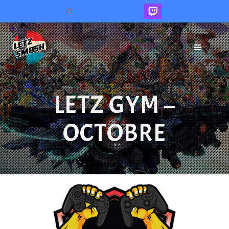
Sprang
op
den
Inhalt
LETZ GYM –
OCTOBRE