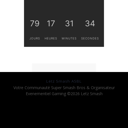
79
17
31
34
JOURS
HEURES
MINUTES
SECONDES
Lëtz Smash ASBL
Votre Communauté Super Smash Bros & Organisateur
Evenementiel Gaming ©2026 Letz Smash