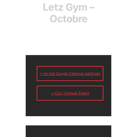
Letz Gym –
Octobre
+ An mäi Google Kalenner bäifügen
+ iCal / Outlook Export