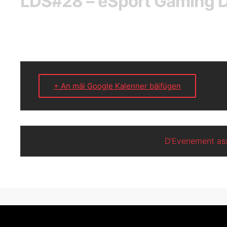
LDS#28 – eSport Gaming 
+ An mäi Google Kalenner bäifügen
D'Evenement ass