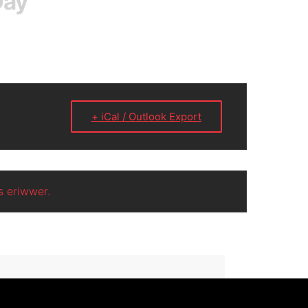
Day
+ iCal / Outlook Export
 eriwwer.