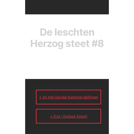
De leschten
Herzog steet #8
+ An mäi Google Kalenner bäifügen
+ iCal / Outlook Export