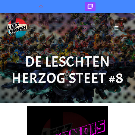
Sprang
op
den
Inhalt
DE LESCHTEN
HERZOG STEET #8