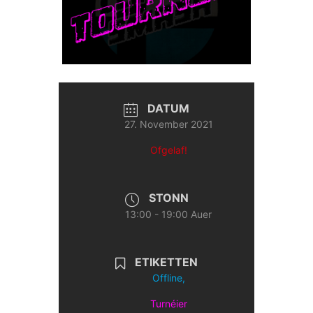
DATUM
27. November 2021
Ofgelaf!
STONN
13:00 - 19:00 Auer
ETIKETTEN
Offline,
Turnéier