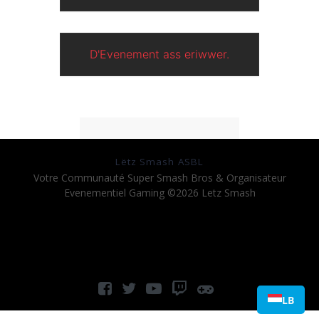
D'Evenement ass eriwwer.
Lëtz Smash ASBL
Votre Communauté Super Smash Bros & Organisateur
Evenementiel Gaming ©2026 Letz Smash
LB