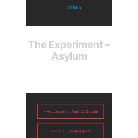
Offline
The Experiment –
Asylum
+ Ajouter à mon Agenda Google
+ iCal / Outlook export