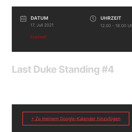
DATUM
UHRZEIT
17. Juli 2021
12.00 - 18.00 U
Expired!
Last Duke Standing #4
+ Zu meinem Google-Kalender hinzufügen