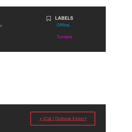
LABELS
Offline,
hr
Turniere
+ iCal / Outlook Export