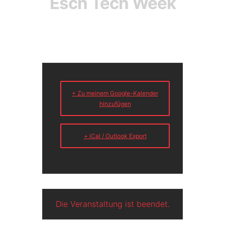
Esch Tech Week
+ Zu meinem Google-Kalender
hinzufügen
+ iCal / Outlook Export
Die Veranstaltung ist beendet.